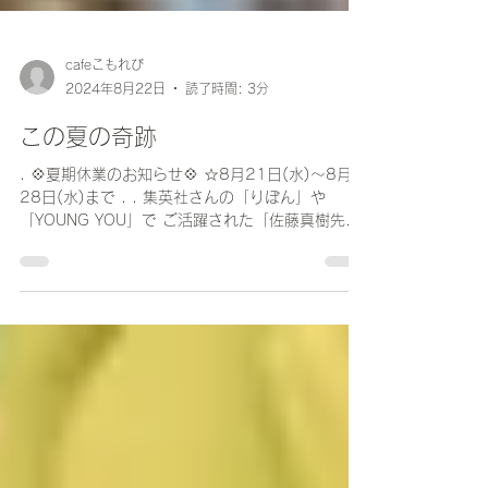
cafeこもれび
2024年8月22日
読了時間: 3分
この夏の奇跡
. 💠夏期休業のお知らせ💠 ☆8月21日(水)〜8月
28日(水)まで . . 集英社さんの「りぼん」や
「YOUNG YOU」で ご活躍された「佐藤真樹先
生」初の原画展✨ @makisato_aozoranowanko 開
催期間中 沢山のお客様に 足をお運びいただきまし
て...