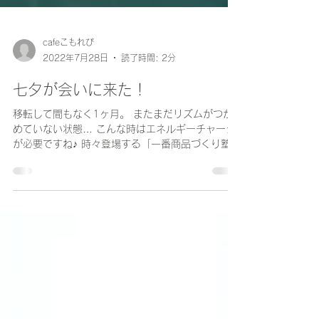
cafeこもれび
2022年7月28日
読了時間: 2分
七夕が会いに来た！
移転して間もなく1ヶ月。 またまだリズムがつか
めていない状態… こんな時はエネルギーチャージ
が必要ですね♪ 時々登場する「一番商品づくり塾」
✨ 仕込みのない月曜日、またまた夜に参加しまし
た！ 会場に入ると、まぁ〜るい頭が一つ😳 そ
う！...