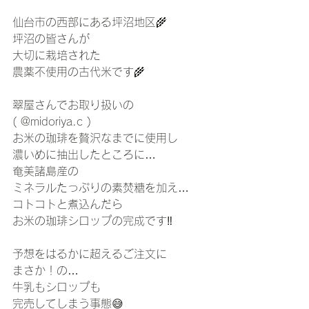
仙台市の西部にある坪沼地区🌾
坪沼の皆さんが
大切に栽培された
農薬不使用の古代米です🌾
翠屋さんでお取り扱いの
( @midoriya.c )
お米の珈琲を贅沢なまでに使用し
濃いめに抽出したところに…
奄美諸島産の
ミネラルたっぷりの素焚糖を加え…
コトコトと煮込んだら
お米の珈琲シロップの完成です‼️
予想をはるかに超えるご注文に
まさか！の…
牛乳もシロップも
完売してしまう事態😅