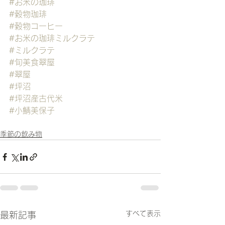
#お米の珈琲
#穀物珈琲
#穀物コーヒー
#お米の珈琲ミルクラテ
#ミルクラテ
#旬美食翠屋
#翠屋
#坪沼
#坪沼産古代米
#小鯖美保子
季節の飲み物
すべて表示
最新記事