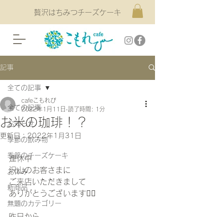
贅沢はちみつチーズケーキ
記事
全ての記事
cafeこもれび
全ての記事
2022年1月11日
読了時間: 1分
お米の珈琲！？
お知らせ
更新日：
2022年1月31日
季節の飲み物
季節のチーズケーキ
連休中
沢山のお客さまに
お休み
ご来店いただきまして
新商品
ありがとうございます🙇‍♀️
無題のカテゴリー
昨日から