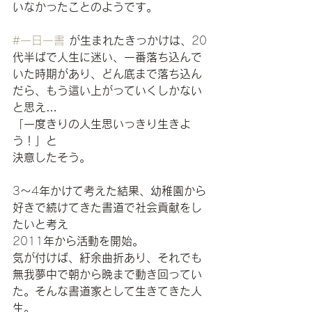
いなかったことのようです。
#一日一書
が生まれたきっかけは、
20
代半ばで人生に迷い、一番落ち込んで
いた時期があり、どん底まで落ち込ん
だら、もう這い上がっていくしかない
と思え
…
「一度きりの人生思いっきり生きよ
う！」と
決意したそう。
3
〜
4
年かけて考えた結果、幼稚園から
好きで続けてきた書道で社会貢献をし
たいと考え
2011
年から活動を開始。
気が付けば、紆余曲折あり、それでも
無我夢中で朝から晩まで動き回ってい
た。そんな書道家として生きてきた人
生。