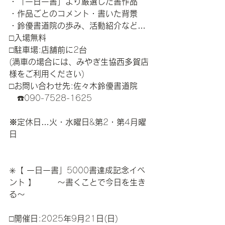
・「一日一書」より厳選した書作品
・作品ごとのコメント・書いた背景
・鈴優書道院の歩み、活動紹介など
…
□
入場無料
□
駐車場
:
店舗前に
2
台
(
満車の場合には、みやぎ生協西多賀店
様をご利用ください
)
□
お問い合わせ先
:
佐々木鈴優書道院
☎️090-7528-1625
※定休日
…
火・水曜日
&
第
2
・第
4
月曜
日
✳️
【
一日一書」
5000
書達成記念イベ
ント
】
〜書くことで今日を生き
る〜
□
開催日
:2025
年
9
月
21
日
(
日
)