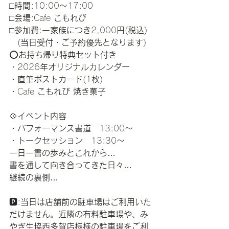
□
時間
:10:00
〜
17:00
□
会場
:Cafe 
こもれび
□
参加費
:
一家族につき
2,000
円
(
税込
)
(
当日受付・ご予約優先となります
)
⭕️
お持ち帰り特典セット付き
・
2026
年オリジナルカレンダー
・直筆ポストカード
(1
枚
)
・
Cafe 
こもれび
焼き菓子
💠
イベント内容
・パフォーマンス書道　
13:00
〜
・トークセッション　
13:30
〜
一日一書の歩みとこれから
…
書を通して向き合ってきた日々
…
継続の裏側
…
🅿️:
当日は店舗前の駐車場はご利用いた
だけません。近隣の有料駐車場や、み
やぎ生協西多賀店様様の駐車場をご利