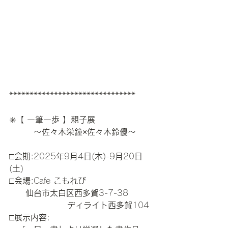
*******************************
✳️
【
一筆一歩
】親子展
　　　〜佐々木栄鐘
×
佐々木鈴優〜
□
会期
:2025
年
9
月
4
日
(
木
)-9
月
20
日
(
土
)
□
会場
:Cafe 
こもれび
　　仙台市太白区西多賀
3-7-38
ディライト西多賀
104
□
展示内容
: