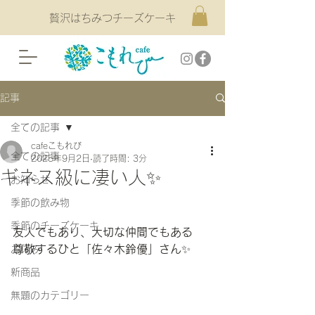
贅沢はちみつチーズケーキ
記事
全ての記事
cafeこもれび
全ての記事
2025年9月2日
読了時間: 3分
ギネス級に凄い人✨
お知らせ
季節の飲み物
季節のチーズケーキ
友人でもあり、大切な仲間でもある
尊敬するひと「佐々木鈴優」さん
✨
お休み
新商品
無題のカテゴリー