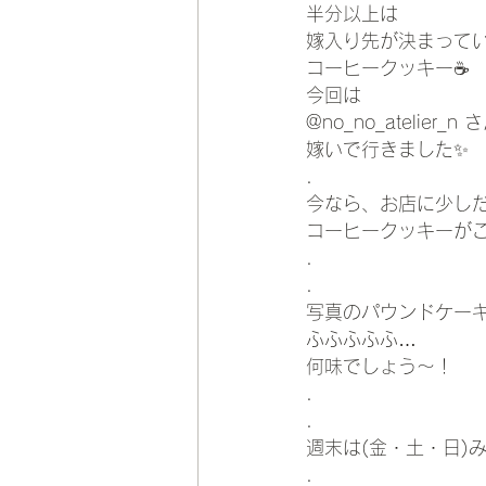
半分以上は
嫁入り先が決まって
コーヒークッキー☕️
今回は
@no_no_atelier_n
嫁いで行きました✨
.
今なら、お店に少し
コーヒークッキーがご
.
.
写真のパウンドケーキ
ふふふふふ…
何味でしょう〜！
.
.
週末は(金・土・日)
.