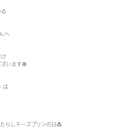
いる
 さんへ
だけ
ざいます🍪
 は
みたらしチーズプリンの日🍮