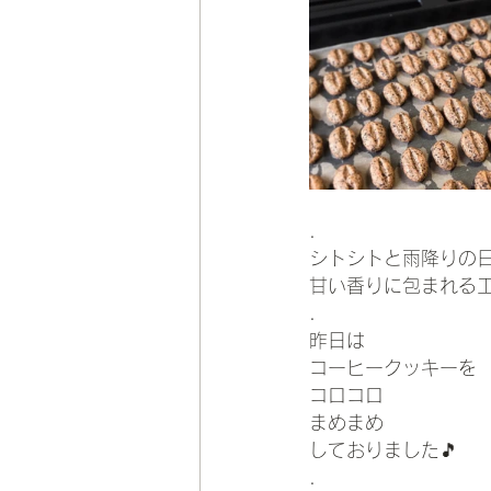
.
シトシトと雨降りの日
甘い香りに包まれる
.
昨日は
コーヒークッキーを
コロコロ
まめまめ
しておりました🎵
.