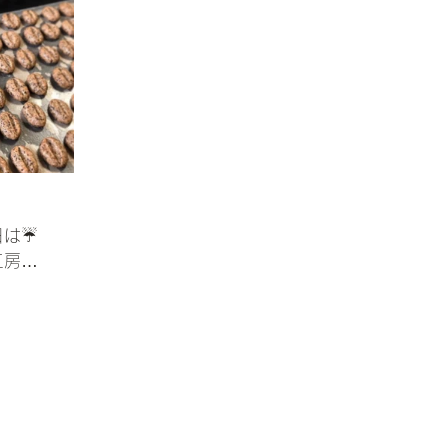
は☔️
工房…