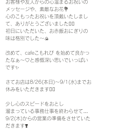
お客様や友人からの心温まるお祝いの
メッセージや、素敵なお花💐
心のこもったお祝いを頂戴いたしまし
て、ありがとうございました🙇‍♀️
初日にいただいた、お赤飯おにぎりの
味は格別でした〜🍙
改めて、cafeこもれび を始めて良かっ
たなぁ〜♡と感慨深い思いでいっぱい
です✨
さてお店は8/26(本日)〜9/1(水)までお
休みをいただきます🙇‍♀️
少し心のスピードをおとし
溜まっている事務仕事を終わらせて…
9/2(木)からの営業の準備をさせていた
だきます❣️