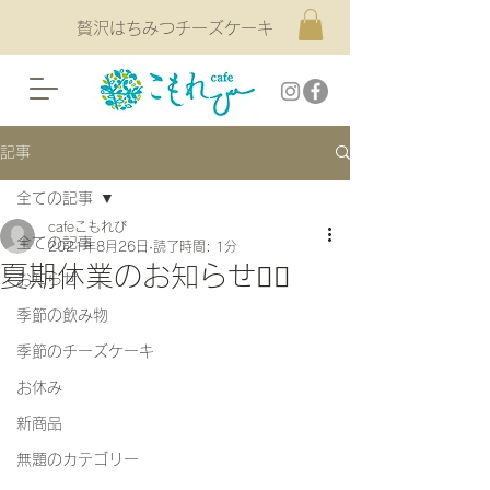
贅沢はちみつチーズケーキ
記事
全ての記事
cafeこもれび
全ての記事
2021年8月26日
読了時間: 1分
夏期休業のお知らせ🙇‍♀️
お知らせ
季節の飲み物
季節のチーズケーキ
お休み
新商品
無題のカテゴリー