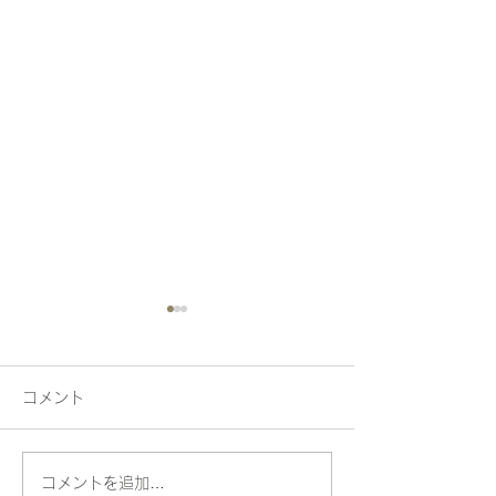
コメント
動物がいっぱ〜い！
昭和へタイムス
コメントを追加…