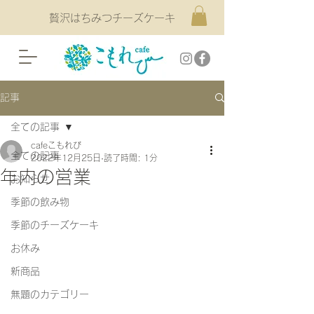
贅沢はちみつチーズケーキ
記事
全ての記事
cafeこもれび
全ての記事
2022年12月25日
読了時間: 1分
年内の営業
お知らせ
季節の飲み物
季節のチーズケーキ
お休み
新商品
無題のカテゴリー