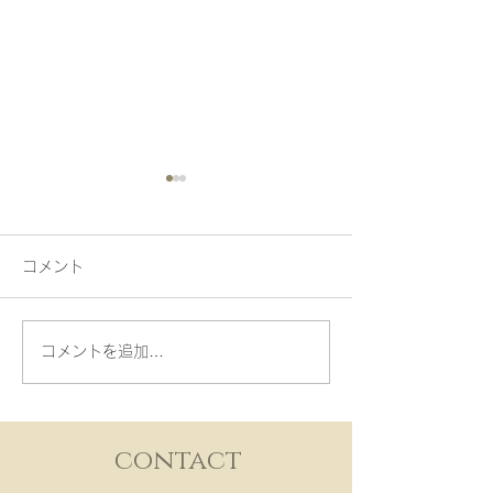
コメント
動物がいっぱ〜い！
昭和へタイムス
コメントを追加…
contact