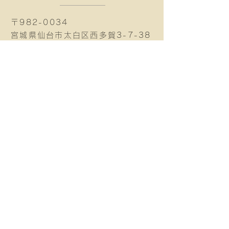
〒982-0034
宮城県仙台市太白区西多賀3-7-38
​ディライト西多賀1F
営業時間 11:00 〜 17:00
定休日 火・水曜日 & 第2・第4月曜日
Tel
080-3149-9177
Mail
cafekomorebi.sendai@gmail.com