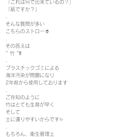
「これは何で出来ているの？」
「紙ですか？」
.
そんな質問が多い
こちらのストロー🥤
.
その答えは
" 竹 "‼️
.
プラスチックゴミによる
海洋汚染が問題になり
2年前から使用しております
.
ご存知のように
竹はとても生育が早く
そして
土に還りやすいからです✨
.
もちろん、衛生管理上