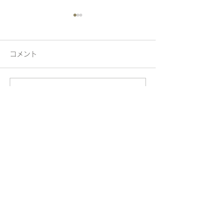
コメント
動物がいっぱ〜い！
昭和へタイムス
コメントを追加…
contact
〒982-0034
宮城県仙台市太白区西多賀3-7-38
​ディライト西多賀1F
営業時間 11:00 〜 17:00