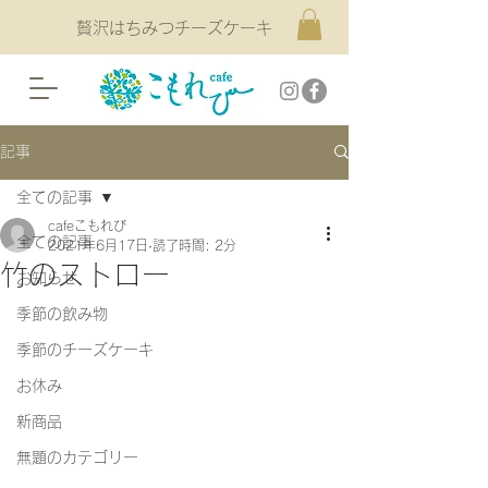
贅沢はちみつチーズケーキ
記事
全ての記事
cafeこもれび
全ての記事
2021年6月17日
読了時間: 2分
竹のストロー
お知らせ
季節の飲み物
季節のチーズケーキ
お休み
新商品
無題のカテゴリー