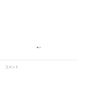
コメント
動物がいっぱ〜い！
昭和へタイムス
コメントを追加…