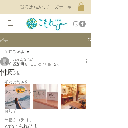
贅沢はちみつチーズケーキ
記事
全ての記事
cafeこもれび
全ての記事
2021年9月5日
読了時間: 2分
忖度
お知らせ
季節の飲み物
季節のチーズケーキ
お休み
新商品
.
無題のカテゴリー
cafeこもれびは