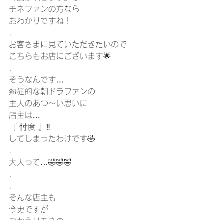
モネファンの方なら
おわかりですね！
.
お客さまに見ていただきたいので
こちらもお店にございます🌟
.
そうなんです…
熱狂的な朝ドラファンの
主人のあつ〜い思いに
店主は…
『 忖度 』‼️
してしまったわけです🤣
.
大人って…🤣🤣🤣
.
.
そんな店主も
今更ですが