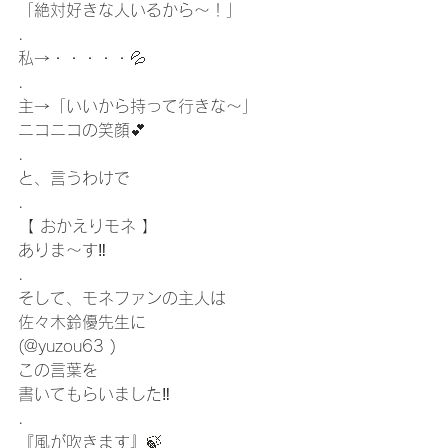
「絶対好きな人いるから〜！」
.
私→・・・・・💦
.
主→「いいから持って行きな〜」
ニコニコの笑顔💕
.
と、言うわけで
.
【 おかえりモネ 】
ありま〜す‼️
.
そして、モネファンの主人は
佐々木鈴優先生に　
(@yuzou63 )
この言葉を
書いてもらいました‼️
.
『風が吹きます』🍃