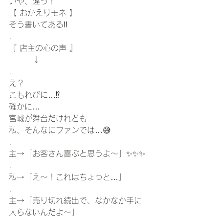
いや、違う！
【 おかえりモネ 】
そう書いてある‼️
.
『 店主の心の声 』
　　　↓
.
え？
こもれびに…⁉️
確かに…
宮城が舞台だけれども
私、そんなにファンでは…😅
.
主→「お客さん喜ぶと思うよ〜」✨✨✨
.
私→「え〜！これはちょっと…」
.
主→「売り切れ続出で、なかなか手に
入らないんだよ〜」