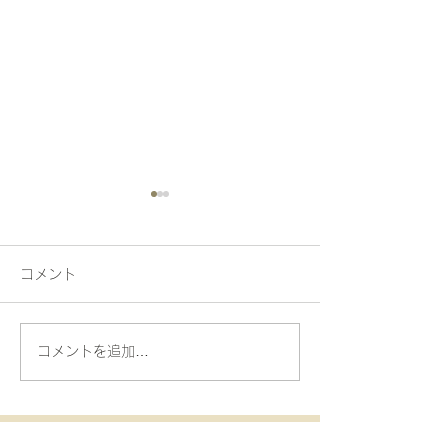
コメント
動物がいっぱ〜い！
昭和へタイムス
コメントを追加…