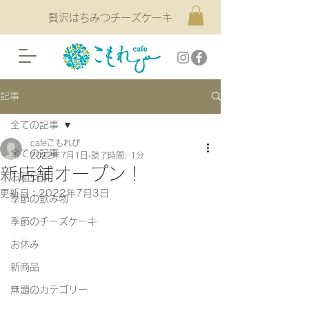
贅沢はちみつチーズケーキ
記事
全ての記事
cafeこもれび
全ての記事
2022年7月1日
読了時間: 1分
新店舗オープン！
お知らせ
更新日：
2022年7月3日
季節の飲み物
季節のチーズケーキ
お休み
新商品
無題のカテゴリー