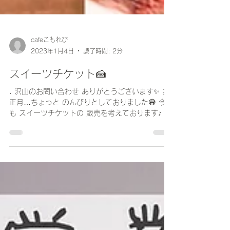
cafeこもれび
2023年1月4日
読了時間: 2分
スイーツチケット🍰
. 沢山のお問い合わせ ありがとうございます✨ お
正月…ちょっと のんびりとしておりました😅 今年